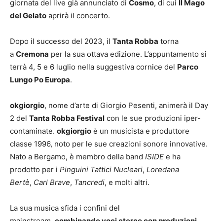
giornata del live già annunciato di
Cosmo
, di cui
Il Mago
del Gelato
aprirà il concerto.
Dopo il successo del 2023, il
Tanta Robba
torna
a
Cremona
per la sua ottava edizione. L’appuntamento si
terrà 4, 5 e 6 luglio nella suggestiva cornice del
Parco
Lungo Po Europa
.
okgiorgio
, nome d’arte di Giorgio Pesenti, animerà il Day
2 del
Tanta Robba Festival
con le sue produzioni iper-
contaminate.
okgiorgio
è un musicista e produttore
classe 1996, noto per le sue creazioni sonore innovative.
Nato a Bergamo, è membro della band
ISIDE
e ha
prodotto per i
Pinguini Tattici Nucleari
,
Loredana
Bertè
,
Carl Brave
,
Tancredi
, e molti altri.
La sua musica sfida i confini del
mainstream,
combinando voci eteree con produzioni