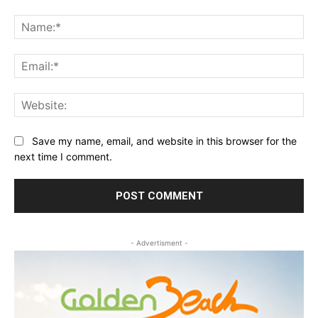
Comment:
Na
Ema
Web
Save my name, email, and website in this browser for the
next time I comment.
- Advertisment -