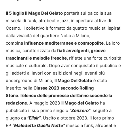
Il 5 luglio Il Mago Del Gelato
porterà sul palco la sua
miscela di funk, afrobeat e jazz, in apertura al live di
Cosmo. Il collettivo è formato da quattro musicisti ispirati
dalla vivacità del quartiere NoLo a Milano,
combina
influenze mediterranee e cosmopolite
. La loro
musica, caratterizzata da
fiati avvolgenti, groove
trascinanti e melodie fresche
, riflette una forte curiosità
musicale e culturale. Dopo aver conquistato il pubblico e
gli addetti ai lavori con esibizioni negli eventi più
underground di Milano,
Il Mago Del Gelato
è stato
inserito nella
Classe 2023
secondo Rolling
Stone
:
l’elenco delle promesse dell’anno secondo la
redazione
. A maggio 2023
Il Mago del Gelato
ha
pubblicato il suo primo singolo
“Zenzero”
, seguito a
giugno da
“Elisir”
. Uscito a ottobre 2023, il loro primo
EP
“Maledetta Quella Notte”
mescola funk, afrobeat e