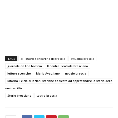
TAGS
al Teatro Sancarlino di Brescia
attualità brescia
giornale on line brescia
Il Centro Teatrale Bresciano
letture sceniche
Mario Avagliano
notizie brescia
Ritorna il ciclo di lezioni storiche dedicato ad approfondire la storia della
nostra città
Storie bresciane
teatro brescia