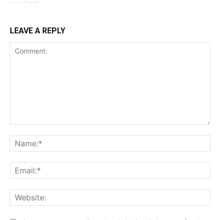
LEAVE A REPLY
Comment:
Na
Ema
Web