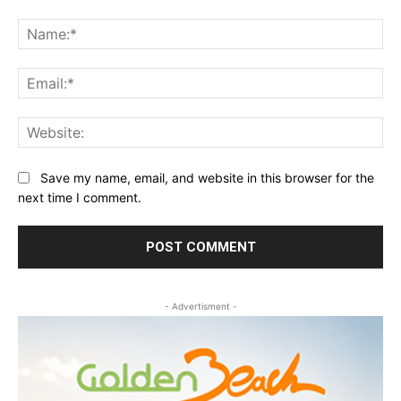
Comment:
Na
Ema
Web
Save my name, email, and website in this browser for the
next time I comment.
- Advertisment -