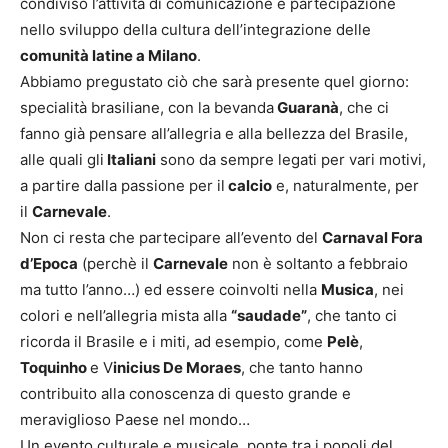
condiviso l’attività di comunicazione e partecipazione
nello sviluppo della cultura dell’integrazione delle
comunità latine a Milano
.
Abbiamo pregustato ciò che sarà presente quel giorno:
specialità brasiliane, con la bevanda
Guaranà
, che ci
fanno già pensare all’allegria e alla bellezza del Brasile,
alle quali gli
Italiani
sono da sempre legati per vari motivi,
a partire dalla passione per il
calcio
e, naturalmente, per
il
Carnevale
.
Non ci resta che partecipare all’evento del
Carnaval Fora
d’Epoca
(perchè il
Carnevale
non è soltanto a febbraio
ma tutto l’anno…) ed essere coinvolti nella
Musica
, nei
colori e nell’allegria mista alla
“saudade”
, che tanto ci
ricorda il Brasile e i miti, ad esempio, come
Pelè
,
Toquinho
e V
inicius De Moraes
, che tanto hanno
contribuito alla conoscenza di questo grande e
meraviglioso Paese nel mondo…
Un evento culturale e musicale, ponte tra i popoli del