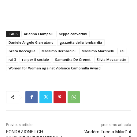
TAGS
Arianna Ciampoli
beppe convertini
Daniele Angelo Giarratano
gazzetta della lombardia
Greta Beccaglia
Massimo Bernardini
Massimo Martinelli
rai
rai 3
rai per il sociale
Samantha De Grenet
Silvia Mezzanotte
Women for Women against Violence Camomilla Award
Previous article
prossimo articolo
FONDAZIONE LGH:
“Andèm Tucc a Milan”: il