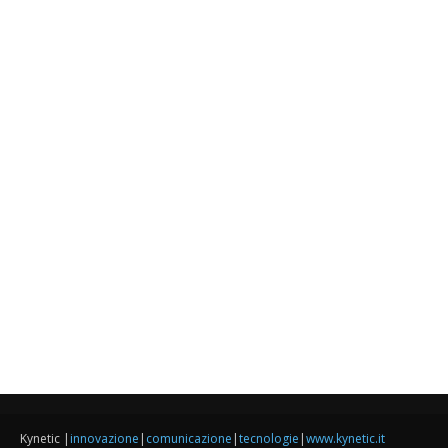
Kynetic |
innovazione
|
comunicazione
|
tecnologie
|
www.kynetic.it