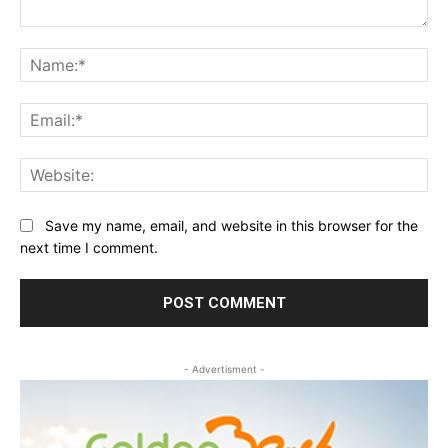
Comment:
Na
Ema
Web
Save my name, email, and website in this browser for the
next time I comment.
- Advertisment -