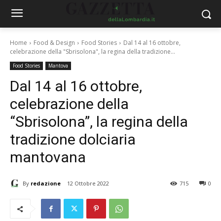
Home
Food & Design
Food Stories
Dal 14 al 16 ottobre,
celebrazione della "Sbrisolona", la regina della tradizione...
Food Stories
Mantova
Dal 14 al 16 ottobre,
celebrazione della
“Sbrisolona”, la regina della
tradizione dolciaria
mantovana
By
redazione
12 Ottobre 2022
715
0