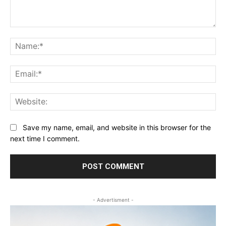
Comment:
Na
Ema
Web
Save my name, email, and website in this browser for the
next time I comment.
- Advertisment -