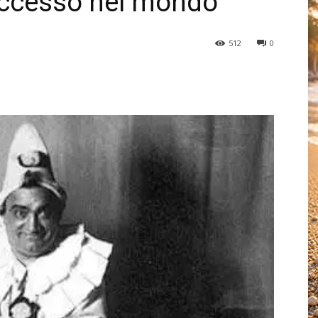
uccesso nel mondo
512
0