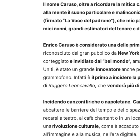
Il nome Caruso, oltre a ricordare la mitica 
alla mente il suono particolare e malinconic
(firmato “La Voce del padrone”), che mio p
miei nonni, grandi estimatori del tenore e 
Enrico Caruso è considerato una delle pri
riconosciuto dal gran pubblico da
New York
corteggiato
e invidiato dal “bel mondo”,
ama
Uniti, è stato un grande
innovatore
anche pe
grammofono. Infatti è
il primo a incidere la
di
Ruggero Leoncavallo
,
che
venderà più di
Incidendo canzoni liriche o napoletane
,
Ca
abbattere le barriere del tempo e dello spaz
recarsi a teatro, al cafè chantant o in un lo
una
rivoluzione culturale
, come è accaduto 
all’immagine e alla musica, nell’era digitale.