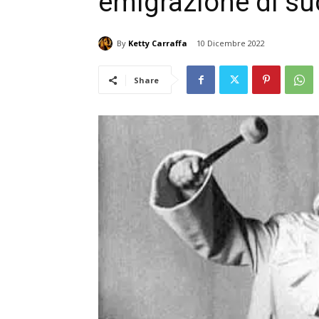
emigrazione di s
By
Ketty Carraffa
10 Dicembre 2022
Share