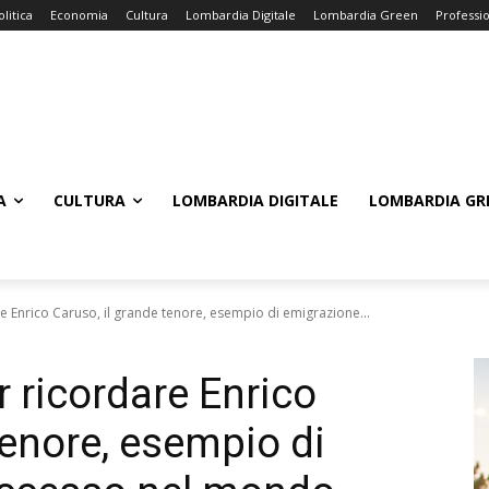
olitica
Economia
Cultura
Lombardia Digitale
Lombardia Green
Professi
A
CULTURA
LOMBARDIA DIGITALE
LOMBARDIA GR
re Enrico Caruso, il grande tenore, esempio di emigrazione...
r ricordare Enrico
tenore, esempio di