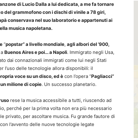
canzone di Lucio Dalla a lui dedicata, a me fa tornare
o del grammofono con i dischi di vinile a 78 giri,
apà conservava nel suo laboratorio e appartenuti ai
della musica napoletana.
me
“
popstar” a livello mondiale
,
agli albori del ’900,
a
Buenos Aires e poi… a Napoli
. Immigrato negli Usa,
to dai connazionali immigrati come lui negli Stati
r l’uso delle tecnologie allora disponibili: il
 propria voce su un disco, ed è
con l’opera “
Pagliacci”
 un milione di copie
. Un successo planetario.
ruso
rese la musica accessibile a tutti, riuscendo ad
io, perché per la prima volta non era più necessario
cale privato, per ascoltare musica. Fu grande fautore di
con l’avvento delle nuove tecnologie legate