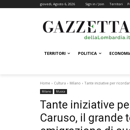
giovedì, Agosto 6, 2026
Sign in / Join
Territori
P
TERRITORI
POLITICA
ECONOMI
Home
Cultura
Milano
Tante iniziative per ricorda
Milano
Musica
Tante iniziative pe
Caruso, il grande 