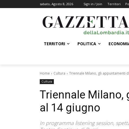
sabato, Agosto 8, 2026
Sign in / Join
Territori
Po
TERRITORI
POLITICA
ECONOMI
Home
Cultura
Triennale Milano, gli appuntamenti d
Cultura
Triennale Milano, 
al 14 giugno
In programma listening session, spetta