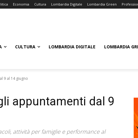
litica
Economia
Cultura
Lombardia Digitale
Lombardia Green
Professio
A
CULTURA
LOMBARDIA DIGITALE
LOMBARDIA GR
al 9 al 14 giugno
gli appuntamenti dal 9
coli, attività per famiglie e performance al