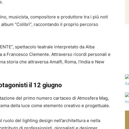
e.
ino, musicista, compositore e produttore tra i più noti
o album “Colibrì”, raccontando il proprio percorso
NTE”, spettacolo teatrale interpretato da Alba
a a Francesco Clemente. Attraverso ricordi personali e
una storia che attraversa Amalfi, Roma, l’India e New
otagonisti il 12 giugno
ntazione del primo numero cartaceo di Atmosfera Mag,
l tema della luce come elemento creativo e progettuale.
ul ruolo del lighting design nell’architettura e nella
ntributo di professionisti, giornalisti e designer