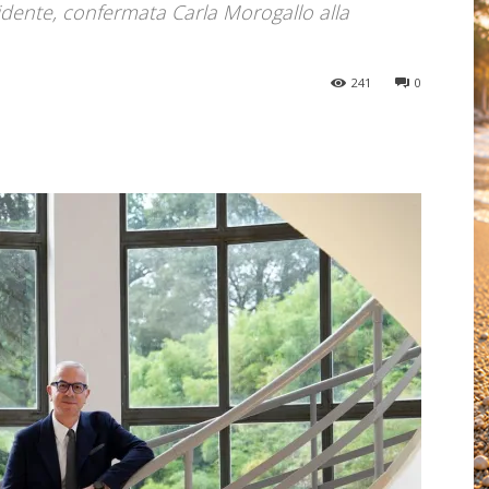
dente, confermata Carla Morogallo alla
241
0