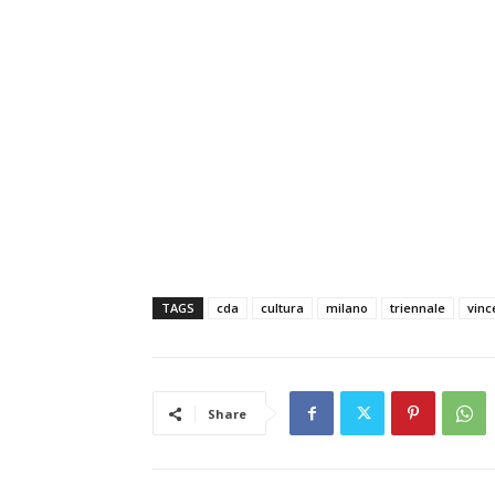
TAGS
cda
cultura
milano
triennale
vinc
Share