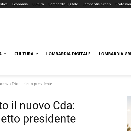
litica
Economia
Cultura
Lombardia Digitale
Lombardia Green
Professio
A
CULTURA
LOMBARDIA DIGITALE
LOMBARDIA GR
ncenzo Trione eletto presidente
o il nuovo Cda:
letto presidente