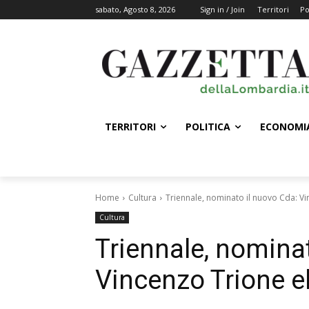
sabato, Agosto 8, 2026
Sign in / Join
Territori
Po
TERRITORI
POLITICA
ECONOMI
Home
Cultura
Triennale, nominato il nuovo Cda: Vi
Cultura
Triennale, nominat
Vincenzo Trione e