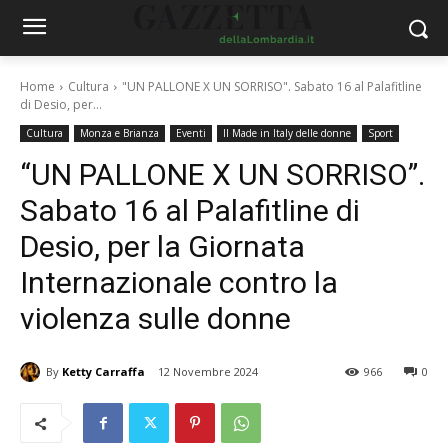
Home
Cultura
"UN PALLONE X UN SORRISO". Sabato 16 al Palafitline
di Desio, per...
Cultura
Monza e Brianza
Eventi
Il Made in Italy delle donne
Sport
“UN PALLONE X UN SORRISO”.
Sabato 16 al Palafitline di
Desio, per la Giornata
Internazionale contro la
violenza sulle donne
By
Ketty Carraffa
12 Novembre 2024
966
0