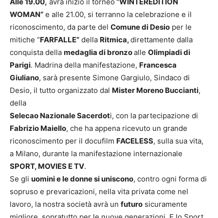
Alle 19.00,
avrà inizio il torneo
“WINTEREDITION
WOMAN”
e alle 21.00, si terranno la celebrazione e il
riconoscimento, da parte del
Comune di Desio
per le
mitiche “
FARFALLE”
della
Ritmica,
direttamente dalla
conquista della
medaglia di bronzo
alle
Olimpiadi di
Parigi
. Madrina della manifestazione,
Francesca
Giuliano
, sarà presente
Simone Gargiulo, Sindaco di
Desio, il tutto organizzato dal
Mister Moreno Buccianti
,
della
Selecao Nazionale Sacerdot
i, con la partecipazione di
Fabrizio Maiello
, che ha appena ricevuto un grande
riconoscimento per il docufilm
FACELESS
, sulla sua vita,
a Milano, durante la manifestazione internazionale
SPORT, MOVIES E TV
.
Se gli
uomini e le donne si uniscono
, contro ogni forma di
sopruso e prevaricazioni, nella vita privata come nel
lavoro, la nostra società avrà un
futuro
sicuramente
migliore, sopratutto per le nuove generazioni. E lo Sport,