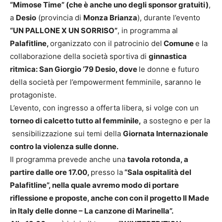
“Mimose Time” (che è anche uno degli sponsor gratuiti)
,
a
Desio
(provincia di
Monza Brianza
), durante l’evento
“UN PALLONE X UN SORRISO”
, in programma al
Palafitline,
organizzato con il patrocinio del
Comune
e la
collaborazione della
società sportiva di
ginnastica
ritmica:
San Giorgio ’79
Desi
o, dove
l
e donne e futuro
della società per l’empowerment femminile, saranno le
protagoniste.
L’evento, con ingresso a offerta libera, si volge con un
torneo di calcetto tutto al femminile,
a sostegno e per la
sensibilizzazione sui temi della
Giornata Internazionale
contro la violenza sulle donne.
Il programma prevede anche una
tavola rotonda, a
partire dalle ore 17.00,
presso la
“Sala ospitalità del
Palafitline”, nella quale avremo modo di portare
riflessione e proposte, anche con con il progetto Il Made
in Italy delle donne – La canzone di Marinella”.