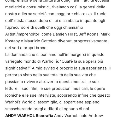
comprensione della cultura di quegli anni fatti di eccessi
mediatici e consumistici, rivelando così la genesi della
nostra odierna società con maggiore chiarezza. Il ruolo
dell’artista stesso dopo di lui è cambiato in quanto egli
fuprecursore di quelli che oggi chiamiamo
Artisti/imprenditori come Damien Hirst, Jeff Koons, Mark
Kostaby e Maurizio Cattelan divenuti progressivamente
dei veri e propri brand.
La domanda che ci poniamo nell’immergerci in questo
variegato mondo di Warhol è: “Qual’è la sua opera più
significativa?” A mio avviso è proprio la sua esperienza, il
percorso visto nella sua totalità della sua vita che
possiamo rivivere attraverso questa mostra, le sue
letture, i suoi film, le sue produzioni musicali, le opere
iconiche e le sue interviste, scoprendo infine che questo
Warhol’s World ci assomiglia, ci appartiene appieno
smascherando pregi e difetti di ognuno di noi.
ANDY WARHOL Biografia
Andy Warhol, nato Andrew