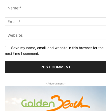
Comment:
Na
Ema
Web
Save my name, email, and website in this browser for the
next time I comment.
- Advertisment -