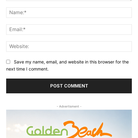
Comment:
Na
Ema
Web
Save my name, email, and website in this browser for the
next time I comment.
- Advertisment -