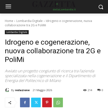
Home
Lombardia Digitale
Idrogeno e cogenerazione, nuova
collaborazione tra 2G e PoliMi
Lombardia Digitale
Idrogeno e cogenerazione,
nuova collaborazione tra 2G e
PoliMi
Avviato un progetto congiunto di ricerca tra l’azienda
specializzata nella cogenerazione e il Dipartimento di
Energia del Politecnico di Milano
By
redazione
21 Maggio 2026
214
0