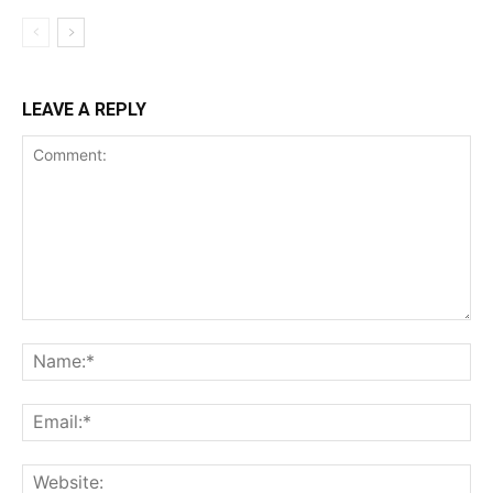
LEAVE A REPLY
Comment:
Na
Ema
Web