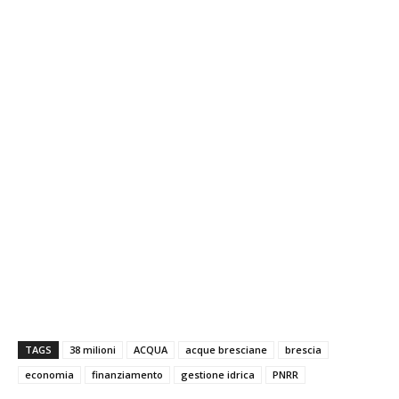
TAGS
38 milioni
ACQUA
acque bresciane
brescia
economia
finanziamento
gestione idrica
PNRR