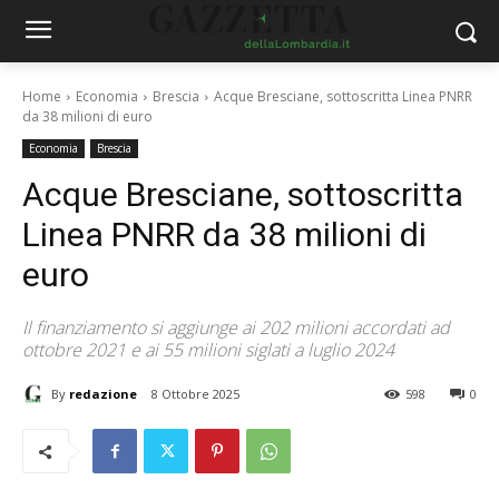
Home
Economia
Brescia
Acque Bresciane, sottoscritta Linea PNRR
da 38 milioni di euro
Economia
Brescia
Acque Bresciane, sottoscritta
Linea PNRR da 38 milioni di
euro
Il finanziamento si aggiunge ai 202 milioni accordati ad
ottobre 2021 e ai 55 milioni siglati a luglio 2024
By
redazione
8 Ottobre 2025
598
0