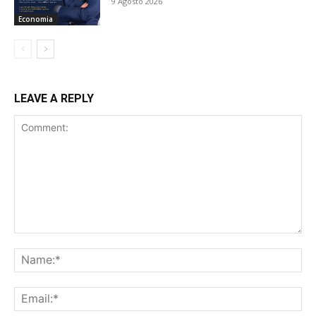
9 Agosto 2026
Economia
LEAVE A REPLY
Comment:
Na
Ema