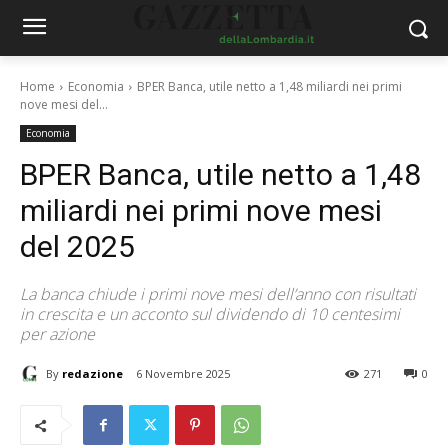
Home
Economia
BPER Banca, utile netto a 1,48 miliardi nei primi
nove mesi del...
Economia
BPER Banca, utile netto a 1,48
miliardi nei primi nove mesi
del 2025
La banca chiude i primi nove mesi dell’anno con risultati
in crescita e un acconto sul dividendo di 10 centesimi
per azione
By
redazione
6 Novembre 2025
271
0