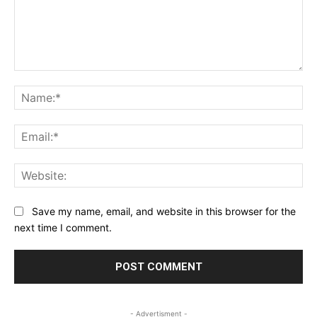
Comment:
Na
Ema
Web
Save my name, email, and website in this browser for the
next time I comment.
- Advertisment -