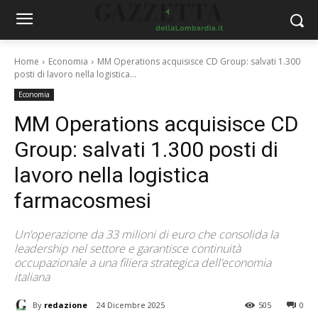
Home
Economia
MM Operations acquisisce CD Group: salvati 1.300
posti di lavoro nella logistica...
Economia
MM Operations acquisisce CD
Group: salvati 1.300 posti di
lavoro nella logistica
farmacosmesi
Un’operazione da 33 milioni di euro che consolida la
leadership nel settore e garantisce continuità
occupazionale a una filiera strategica dell’economia
italiana
By
redazione
24 Dicembre 2025
505
0