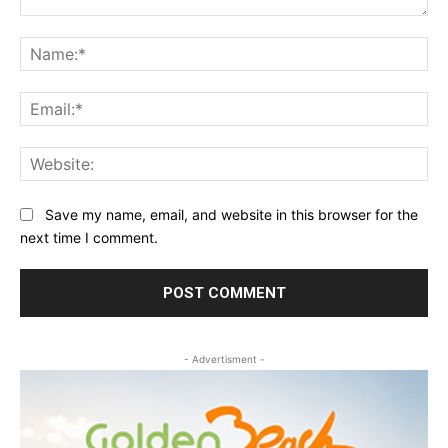
Comment:
Na
Ema
Web
Save my name, email, and website in this browser for the
next time I comment.
- Advertisment -