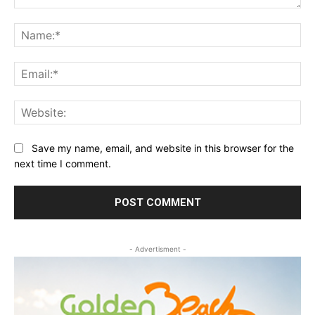
Comment:
Na
Ema
Web
Save my name, email, and website in this browser for the
next time I comment.
- Advertisment -