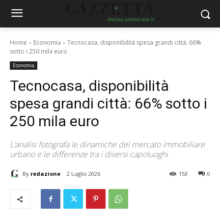
Home
Economia
Tecnocasa, disponibilità spesa grandi città: 66%
sotto i 250 mila euro
Economia
Tecnocasa, disponibilità
spesa grandi città: 66% sotto i
250 mila euro
L’analisi fotografa le dinamiche del mercato immobiliare
urbano e le differenze tra i diversi capoluoghi
By
redazione
2 Luglio 2026
153
0