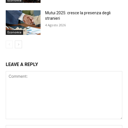
Economia
Mutui 2025: cresce la presenza degli
stranieri
4 Agosto 2026
Economia
LEAVE A REPLY
Comment:
Na