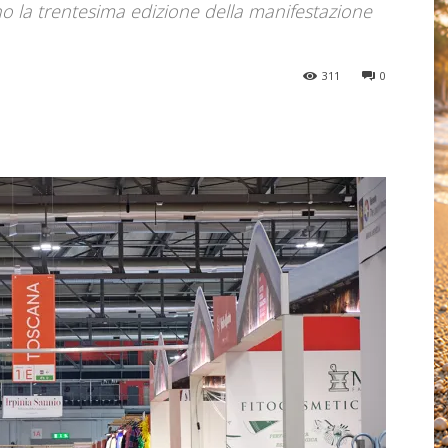
o la trentesima edizione della manifestazione
311
0