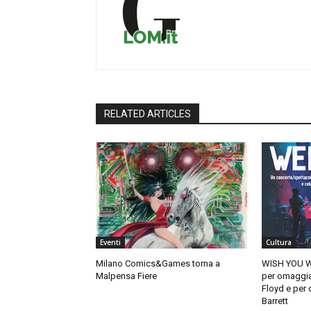
RELATED ARTICLES
Eventi
Cultura
Milano Comics&Games torna a
WISH YOU W
Malpensa Fiere
per omaggiar
Floyd e per 
Barrett