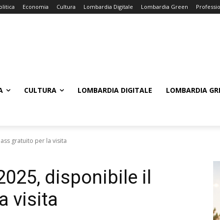
olitica
Economia
Cultura
Lombardia Digitale
Lombardia Green
Professi
A
CULTURA
LOMBARDIA DIGITALE
LOMBARDIA GR
ass gratuito per la visita
2025, disponibile il
a visita