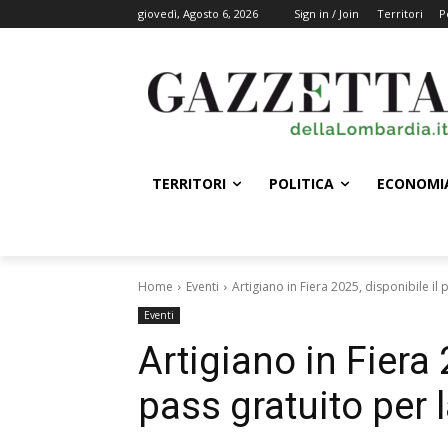
giovedì, Agosto 6, 2026
Sign in / Join
Territori
P
TERRITORI
POLITICA
ECONOMI
Home
Eventi
Artigiano in Fiera 2025, disponibile il p
Eventi
Artigiano in Fiera 
pass gratuito per l