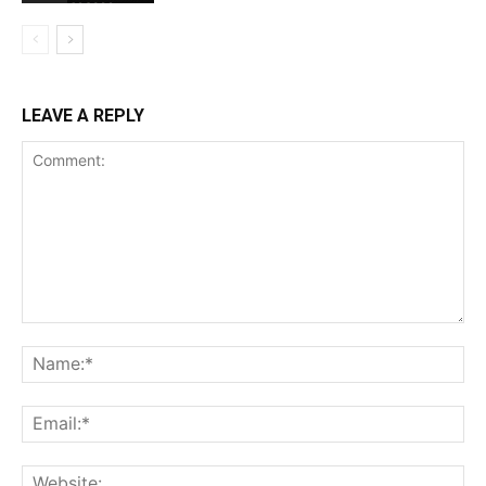
LEAVE A REPLY
Comment:
Na
Ema
Web