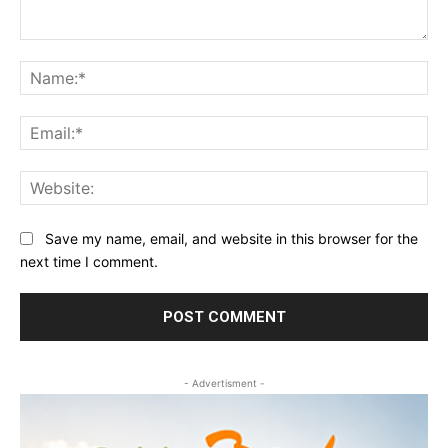
Comment:
Na
Ema
Web
Save my name, email, and website in this browser for the
next time I comment.
- Advertisment -