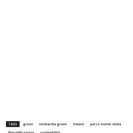
TAGS
green
lombardia green
milano
parco monte stella
Riqualificazione
sostenibilità