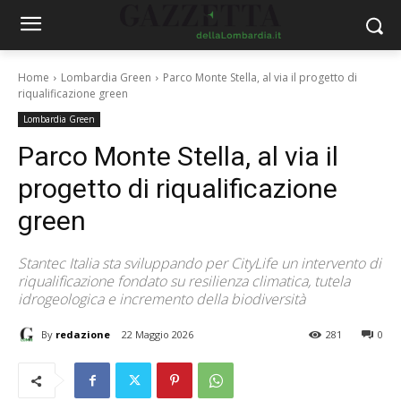
Home
Lombardia Green
Parco Monte Stella, al via il progetto di
riqualificazione green
Lombardia Green
Parco Monte Stella, al via il
progetto di riqualificazione
green
Stantec Italia sta sviluppando per CityLife un intervento di
riqualificazione fondato su resilienza climatica, tutela
idrogeologica e incremento della biodiversità
By
redazione
22 Maggio 2026
281
0