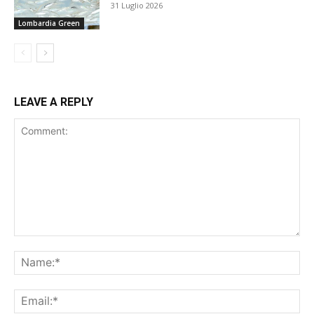
31 Luglio 2026
Lombardia Green
LEAVE A REPLY
Comment:
Na
Ema