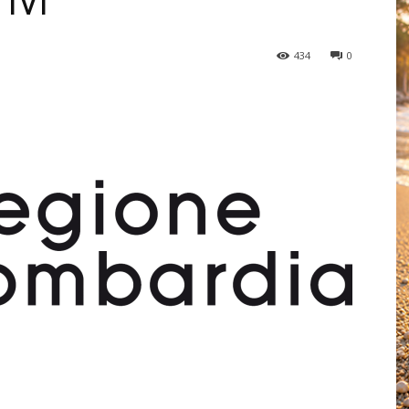
IVI
434
0