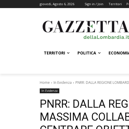
giovedì, Agosto 6, 2026
Sign in / Join
Territori
P
TERRITORI
POLITICA
ECONOMI
Home
In Evidenza
PNRR: DALLA REGIONE LOMBARD
In Evidenza
PNRR: DALLA RE
MASSIMA COLLA