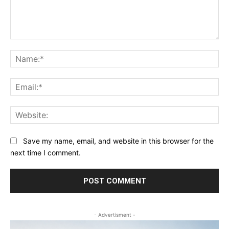
Comment:
Na
Ema
Web
Save my name, email, and website in this browser for the
next time I comment.
- Advertisment -