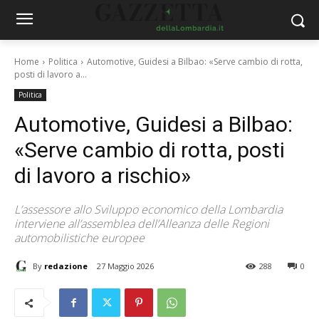
Home
Politica
Automotive, Guidesi a Bilbao: «Serve cambio di rotta,
posti di lavoro a...
Politica
Automotive, Guidesi a Bilbao:
«Serve cambio di rotta, posti
di lavoro a rischio»
L’assessore allo Sviluppo economico della Lombardia
interviene all’assemblea dell’Alleanza delle Regioni
automobilistiche europee
By
redazione
27 Maggio 2026
288
0