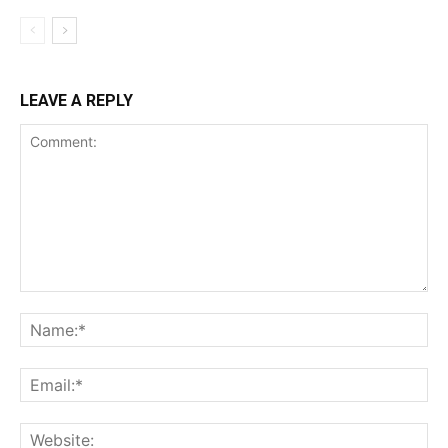
LEAVE A REPLY
Comment:
Na
Ema
Web