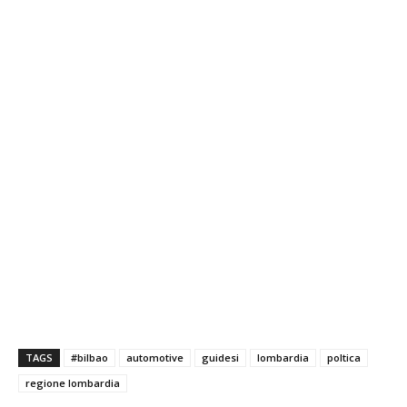
TAGS
#bilbao
automotive
guidesi
lombardia
poltica
regione lombardia