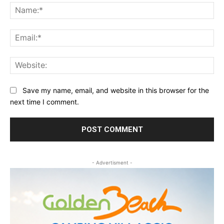
Na
Ema
Web
Save my name, email, and website in this browser for the
next time I comment.
- Advertisment -