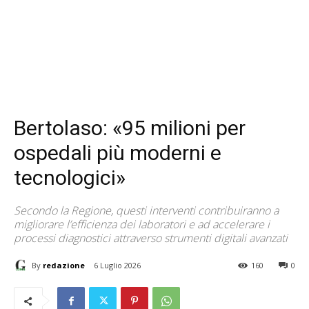
Bertolaso: «95 milioni per
ospedali più moderni e
tecnologici»
Secondo la Regione, questi interventi contribuiranno a
migliorare l’efficienza dei laboratori e ad accelerare i
processi diagnostici attraverso strumenti digitali avanzati
By
redazione
6 Luglio 2026
160
0