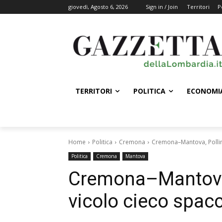
giovedì, Agosto 6, 2026
Sign in / Join
Territori
P
TERRITORI
POLITICA
ECONOMI
Home
Politica
Cremona
Cremona–Mantova, Pollini
Politica
Cremona
Mantova
Cremona–Mantova,
vicolo cieco spac