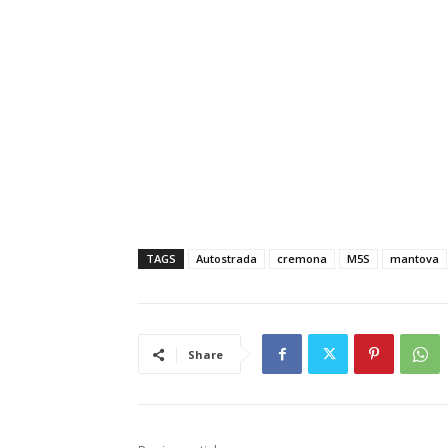
TAGS
Autostrada
cremona
M5S
mantova
Share