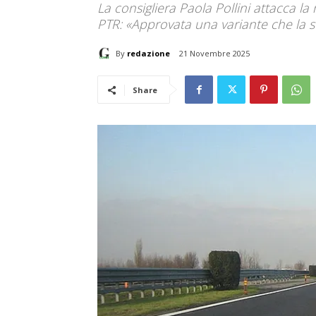
La consigliera Paola Pollini attacca la
PTR: «Approvata una variante che la 
By
redazione
21 Novembre 2025
Share