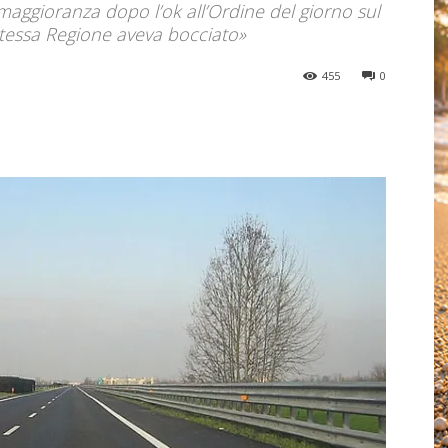
 maggioranza dopo l’ok all’Ordine del giorno sul
stessa Regione aveva bocciato»
455
0