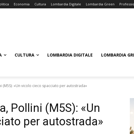
olitica
Economia
Cultura
Lombardia Digitale
Lombardia Green
Professi
A
CULTURA
LOMBARDIA DIGITALE
LOMBARDIA GR
 (M5S): «Un vicolo cieco spacciato per autostrada»
 Pollini (M5S): «Un
ciato per autostrada»