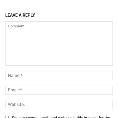
LEAVE A REPLY
Comment:
Na
Ema
Web
Save my name, email, and website in this browser for the