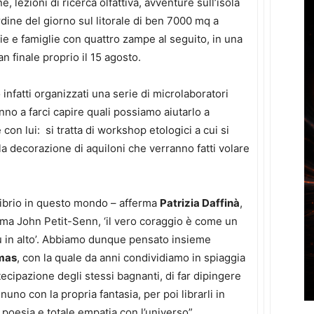
, lezioni di ricerca olfattiva, avventure sull’isola
rdine del giorno sul litorale di ben 7000 mq a
e e famiglie con quattro zampe al seguito, in una
n finale proprio il 15 agosto.
infatti organizzati una serie di microlaboratori
nno a farci capire quali possiamo aiutarlo a
on lui: si tratta di workshop etologici a cui si
 la decorazione di aquiloni che verranno fatti volare
librio in questo mondo – afferma
Patrizia Daffinà
,
rma John Petit-Senn, ‘il vero coraggio è come un
più in alto’. Abbiamo dunque pensato insieme
mas
, con la quale da anni condividiamo in spiaggia
ecipazione degli stessi bagnanti, di far dipingere
nuno con la propria fantasia, per poi librarli in
di poesia e totale empatia con l’universo”.