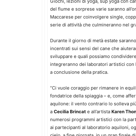
Giochi, lezioni di yoga, sup yoga con cane
del fiume e sorprese varie saranno all’o
Maccarese per coinvolgere single, coppi
serie di attività che culmineranno nel gra
Durante il giorno di metà estate saranno 
incentrati sui sensi del cane che aiutera
sviluppare e quali possiamo condividere c
integreranno dei laboratori artistici con
a conclusione della pratica.
“Ci vuole coraggio per rimanere in equi
fondatrice della spiaggia – e, come affe
aquilone: il vento contrario lo solleva 
a
Cecilia Brincat
e all’artista
Karen Tho
numerosi programmi artistici con la part
ai partecipanti al laboratorio aquiloni, og
cielo, a fine giornata, in un gran finale 