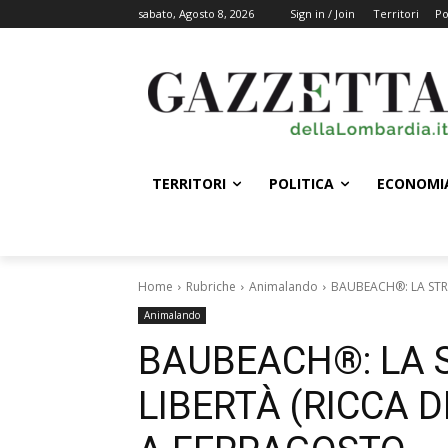
sabato, Agosto 8, 2026
Sign in / Join
Territori
Po
TERRITORI
POLITICA
ECONOMI
Home
Rubriche
Animalando
BAUBEACH®: LA STRA
Animalando
BAUBEACH®: LA 
LIBERTÀ (RICCA D