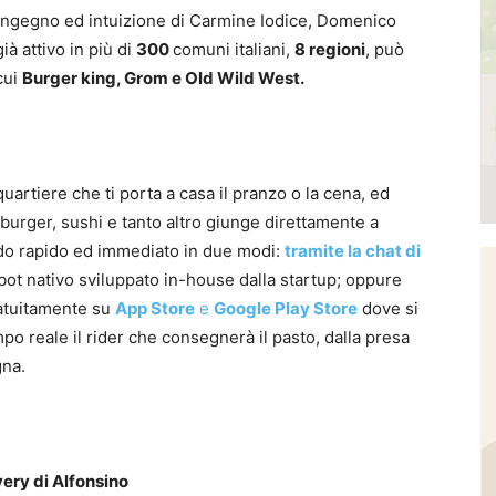
’ingegno ed intuizione di Carmine Iodice, Domenico
à attivo in più di
300
comuni italiani,
8 regioni
, può
cui
Burger king, Grom e Old Wild West.
uartiere che ti porta a casa il pranzo o la cena, ed
mburger, sushi e tanto altro giunge direttamente a
odo rapido ed immediato in due modi:
tramite la chat di
tbot nativo sviluppato in-house dalla startup; oppure
atuitamente su
App Store
e
Google Play Store
dove si
empo reale il rider che consegnerà il pasto, dalla presa
gna.
very di Alfonsino