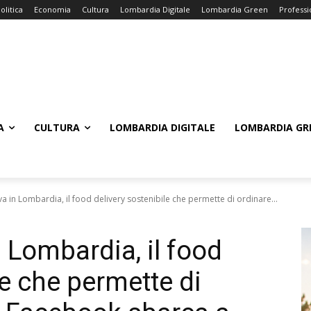
olitica
Economia
Cultura
Lombardia Digitale
Lombardia Green
Professi
A
CULTURA
LOMBARDIA DIGITALE
LOMBARDIA GR
va in Lombardia, il food delivery sostenibile che permette di ordinare...
n Lombardia, il food
le che permette di