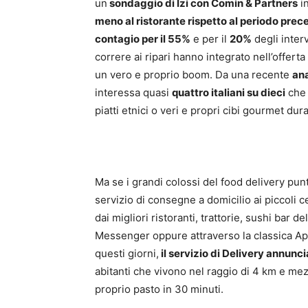
un
sondaggio di Izi con Comin & Partners
in
meno al ristorante rispetto al periodo prec
contagio per il 55%
e per il
20%
degli interv
correre ai ripari hanno integrato nell’offerta
un vero e proprio boom. Da una recente
ana
interessa quasi
quattro italiani su dieci
che 
piatti etnici o veri e propri cibi gourmet dur
Ma se i grandi colossi del food delivery punta
servizio di consegne a domicilio ai piccoli c
dai migliori ristoranti, trattorie, sushi bar 
Messenger oppure attraverso la classica App 
questi giorni,
il servizio di Delivery annun
abitanti che vivono nel raggio di 4 km e me
proprio pasto in 30 minuti.