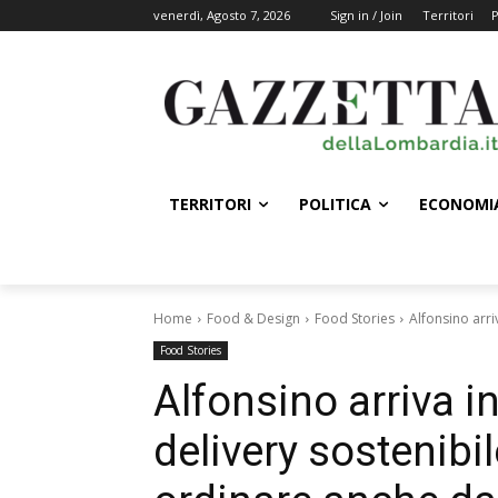
venerdì, Agosto 7, 2026
Sign in / Join
Territori
P
TERRITORI
POLITICA
ECONOMI
Home
Food & Design
Food Stories
Alfonsino arri
Food Stories
Alfonsino arriva i
delivery sostenibi