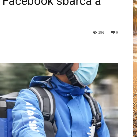
a Facebook sbarca a
386
0