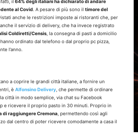
fatti, il
64% degli italiani ha dichiarato di andare
edente al Covid
. A pesare di più sono il
timore del
istati anche le restrizioni imposte ai ristoranti che, per
 anche il servizio di delivery, che ha invece registrato
lisi Coldiretti/Censis
, la consegna di pasti a domicilio
hanno ordinato dal telefono o dal proprio pc pizza,
ante l’anno.
no a coprire le grandi città italiane, a fornire un
entri, è
Alfonsino Delivery
, che permette di ordinare
della città in modo semplice, via chat su Facebook
e ricevere il proprio pasto in 30 minuti. Proprio in
cia di raggiungere Cremona
, permettendo così agli
zzo dal centro di poter ricevere comodamente a casa il