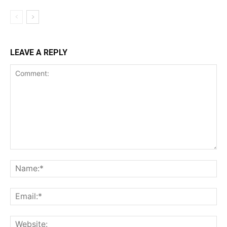
LEAVE A REPLY
Comment:
Na
Ema
Web