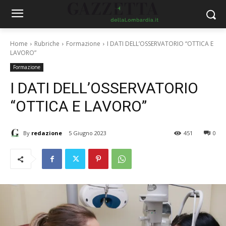
Home
Rubriche
Formazione
I DATI DELL’OSSERVATORIO “OTTICA E
LAVORO”
Formazione
I DATI DELL’OSSERVATORIO
“OTTICA E LAVORO”
By
redazione
5 Giugno 2023
451
0