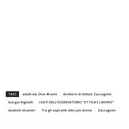
TAGS
adulti dai 24 ai 40 anni
direttore di Istituto Zaccagnini
Giorgio Righetti
I DATI DELL’OSSERVATORIO “OTTICA E LAVORO”
studenti stranieri
Tra gli aspiranti ottici più donne
Zaccagnini