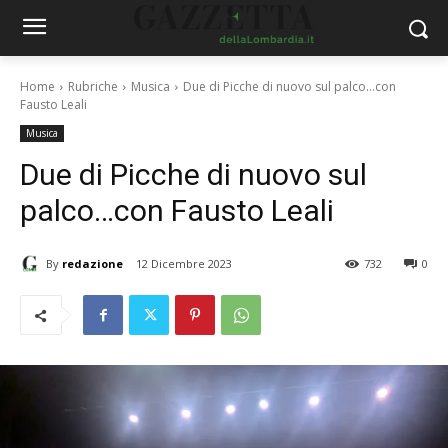
Home
Rubriche
Musica
Due di Picche di nuovo sul palco...con
Fausto Leali
Musica
Due di Picche di nuovo sul
palco…con Fausto Leali
By
redazione
12 Dicembre 2023
732
0