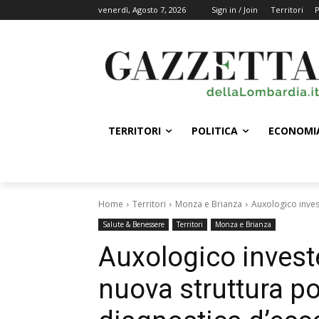
venerdì, Agosto 7, 2026
Sign in / Join
Territori
P
TERRITORI
POLITICA
ECONOMI
Home
Territori
Monza e Brianza
Auxologico inves
Salute & Benessere
Territori
Monza e Brianza
Auxologico inves
nuova struttura po