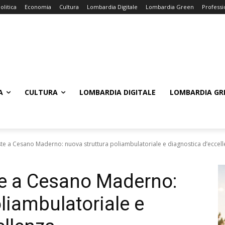
olitica
Economia
Cultura
Lombardia Digitale
Lombardia Green
Professi
A
CULTURA
LOMBARDIA DIGITALE
LOMBARDIA GR
te a Cesano Maderno: nuova struttura poliambulatoriale e diagnostica d’eccel
te a Cesano Maderno:
liambulatoriale e