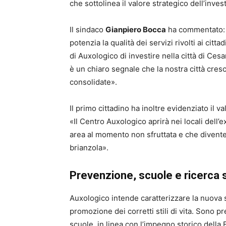
che sottolinea il valore strategico dell’inves
Il sindaco
Gianpiero Bocca
ha commentato: «
potenzia la qualità dei servizi rivolti ai cit
di Auxologico di investire nella città di Ce
è un chiaro segnale che la nostra città cres
consolidate».
Il primo cittadino ha inoltre evidenziato il v
«Il Centro Auxologico aprirà nei locali dell’
area al momento non sfruttata e che divente
brianzola».
Prevenzione, scuole e ricerca s
Auxologico intende caratterizzare la nuova 
promozione dei corretti stili di vita. Sono pre
scuole, in linea con l’impegno storico della