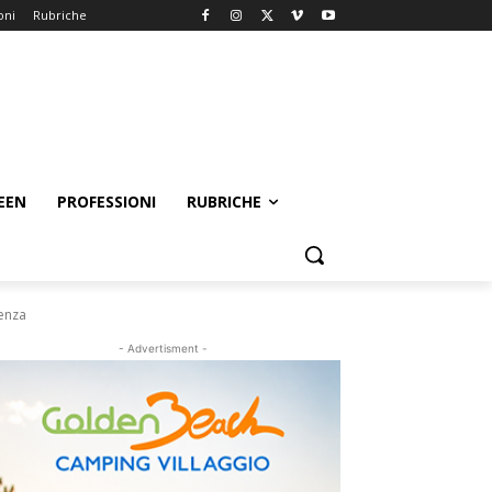
oni
Rubriche
EEN
PROFESSIONI
RUBRICHE
lenza
- Advertisment -