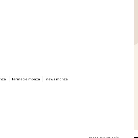
onza
farmacie monza
news monza