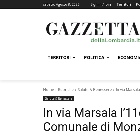
sabato, Agosto 8, 2026
Sign in / Join
Territori
Po
TERRITORI
POLITICA
ECONOMI
Home
Rubriche
Salute & Benessere
In via Marsa
Salute & Benessere
In via Marsala l’
Comunale di Mon