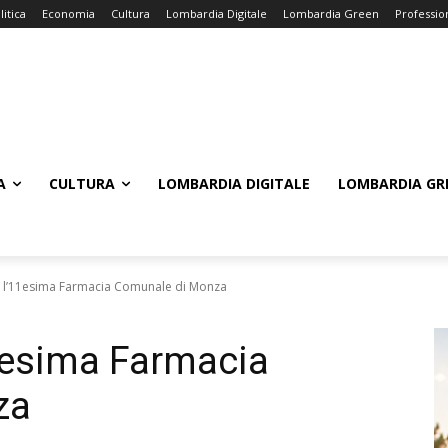
litica
Economia
Cultura
Lombardia Digitale
Lombardia Green
Professio
A
CULTURA
LOMBARDIA DIGITALE
LOMBARDIA GR
la l’11esima Farmacia Comunale di Monza
11esima Farmacia
za