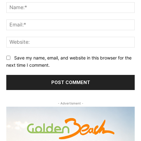
Na
Ema
Web
Save my name, email, and website in this browser for the
next time I comment.
- Advertisment -