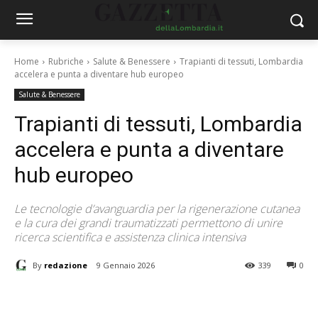
Home
Rubriche
Salute & Benessere
Trapianti di tessuti, Lombardia
accelera e punta a diventare hub europeo
Salute & Benessere
Trapianti di tessuti, Lombardia
accelera e punta a diventare
hub europeo
Le tecnologie d’avanguardia per la rigenerazione cutanea
e la cura dei grandi traumatizzati permettono di unire
ricerca scientifica e assistenza clinica intensiva
By
redazione
9 Gennaio 2026
339
0