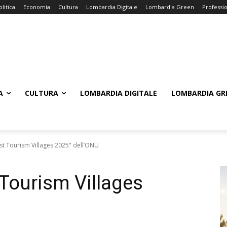
olitica
Economia
Cultura
Lombardia Digitale
Lombardia Green
Professi
A
CULTURA
LOMBARDIA DIGITALE
LOMBARDIA GR
est Tourism Villages 2025" dell’ONU
t Tourism Villages