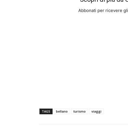
Abbonati per ricevere gli u
TAGS
bellano
turismo
viaggi