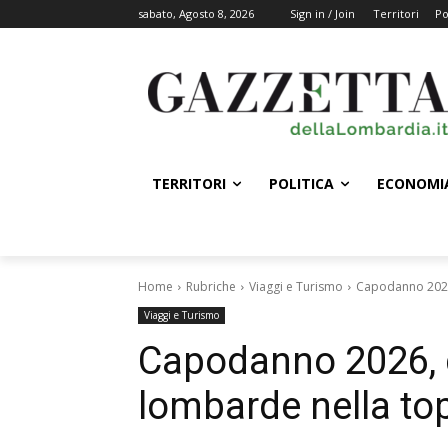
sabato, Agosto 8, 2026
Sign in / Join
Territori
Po
TERRITORI
POLITICA
ECONOMI
Home
Rubriche
Viaggi e Turismo
Capodanno 2026,
Viaggi e Turismo
Capodanno 2026, 
lombarde nella top