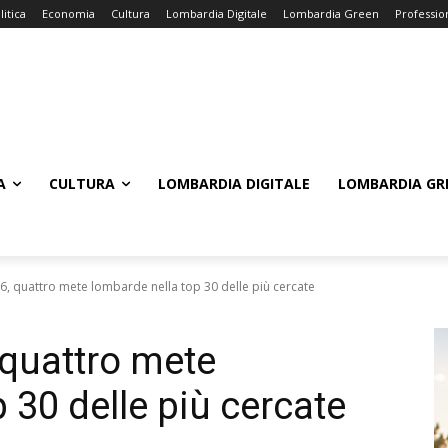
litica
Economia
Cultura
Lombardia Digitale
Lombardia Green
Professio
A
CULTURA
LOMBARDIA DIGITALE
LOMBARDIA GR
 quattro mete lombarde nella top 30 delle più cercate
quattro mete
 30 delle più cercate