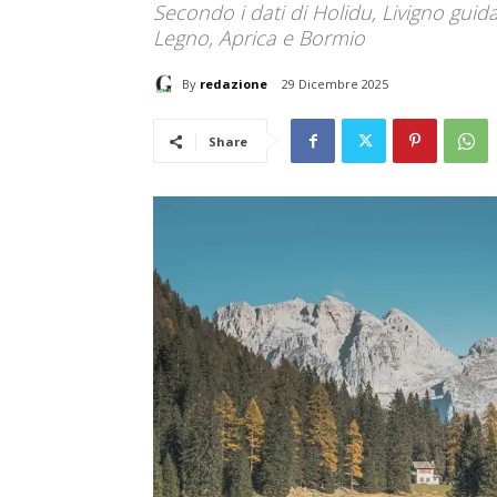
Secondo i dati di Holidu, Livigno guida
Legno, Aprica e Bormio
By
redazione
29 Dicembre 2025
Share