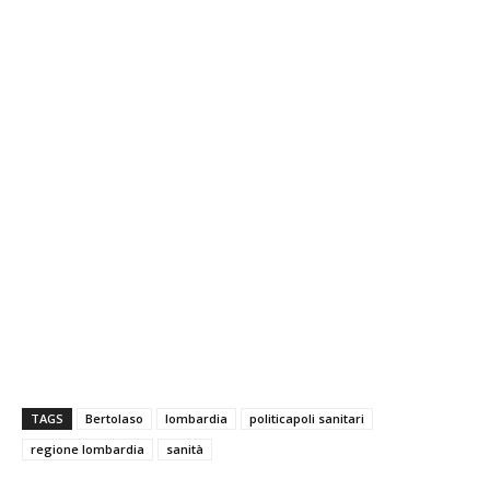
TAGS
Bertolaso
lombardia
politicapoli sanitari
regione lombardia
sanità