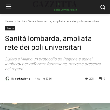
Home
Sanità
Sanità lombarda, ampliata rete dei poli universitari
Sanità
Sanità lombarda, ampliata
rete dei poli universitari
Siglato a Milano un protocollo tra Regione e atenei
lombardi per rafforzare formazione, ricerca e presenza
nei reparti
By
redazione
14 Aprile 2026
208
0