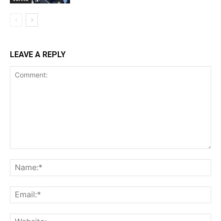
LEAVE A REPLY
Comment:
Na
Ema
Web