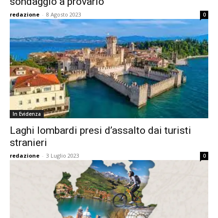
sondaggio a provarlo
redazione
-
8 Agosto 2023
0
In Evidenza
Laghi lombardi presi d’assalto dai turisti
stranieri
redazione
-
3 Luglio 2023
0