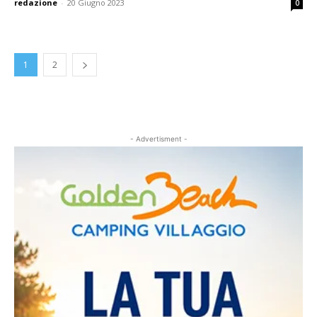
redazione
-
20 Giugno 2023
0
1
2
- Advertisment -