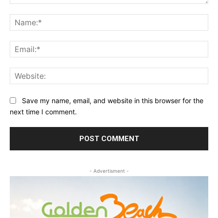
Comment:
Na
Ema
Web
Save my name, email, and website in this browser for the
next time I comment.
- Advertisment -