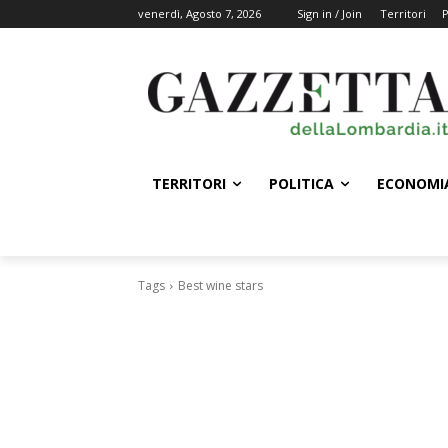
venerdì, Agosto 7, 2026
Sign in / Join
Territori
P
TERRITORI
POLITICA
ECONOMI
Tags
Best wine stars