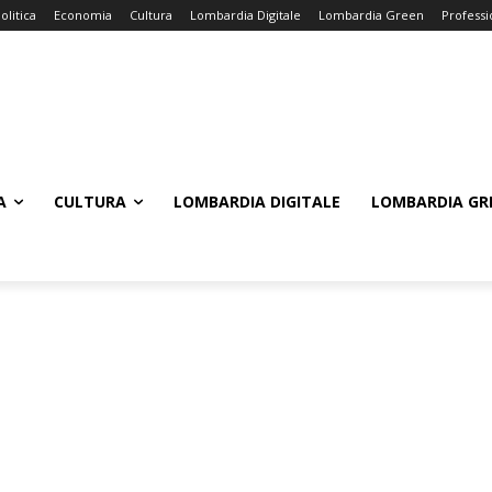
olitica
Economia
Cultura
Lombardia Digitale
Lombardia Green
Professi
A
CULTURA
LOMBARDIA DIGITALE
LOMBARDIA GR