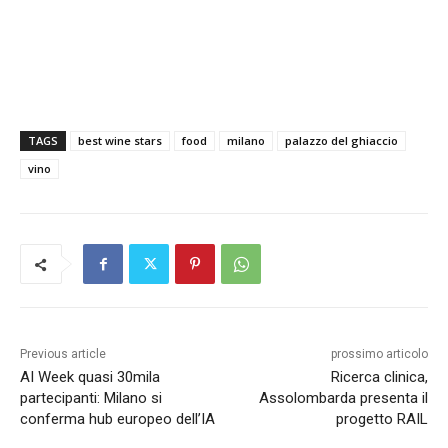
TAGS
best wine stars
food
milano
palazzo del ghiaccio
vino
Previous article
prossimo articolo
AI Week quasi 30mila
Ricerca clinica,
partecipanti: Milano si
Assolombarda presenta il
conferma hub europeo dell’IA
progetto RAIL