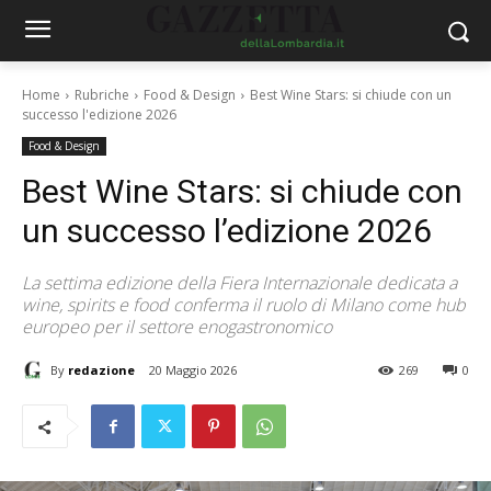
Home
Rubriche
Food & Design
Best Wine Stars: si chiude con un
successo l'edizione 2026
Food & Design
Best Wine Stars: si chiude con
un successo l’edizione 2026
La settima edizione della Fiera Internazionale dedicata a
wine, spirits e food conferma il ruolo di Milano come hub
europeo per il settore enogastronomico
By
redazione
20 Maggio 2026
269
0