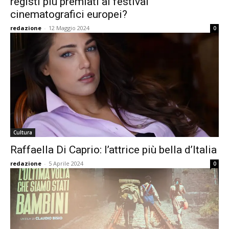
registi più premiati ai festival
cinematografici europei?
redazione
-
12 Maggio 2024
0
Cultura
Raffaella Di Caprio: l’attrice più bella d’Italia
redazione
-
5 Aprile 2024
0