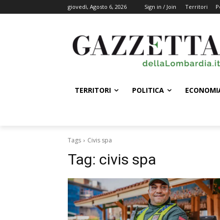
giovedì, Agosto 6, 2026
Sign in / Join
Territori
P
TERRITORI
POLITICA
ECONOMI
Tags
Civis spa
Tag:
civis spa