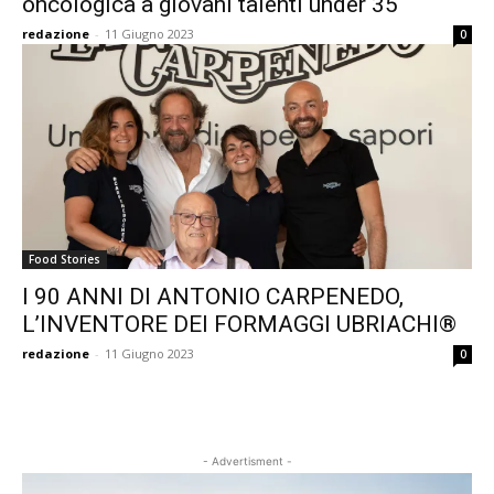
oncologica a giovani talenti under 35
redazione
-
11 Giugno 2023
0
Food Stories
I 90 ANNI DI ANTONIO CARPENEDO,
L’INVENTORE DEI FORMAGGI UBRIACHI®
redazione
-
11 Giugno 2023
0
- Advertisment -