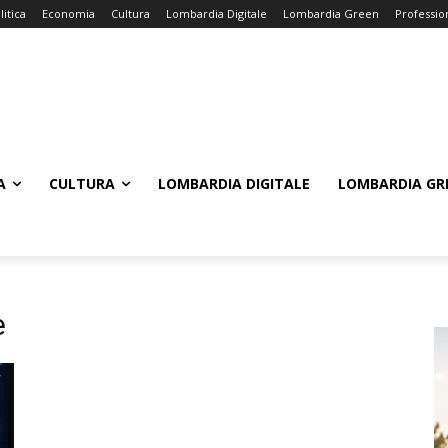
litica
Economia
Cultura
Lombardia Digitale
Lombardia Green
Professio
A
CULTURA
LOMBARDIA DIGITALE
LOMBARDIA GR
e