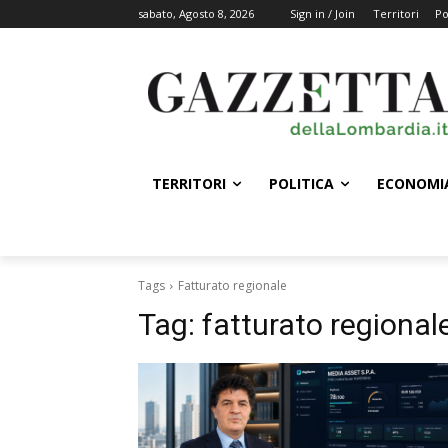
sabato, Agosto 8, 2026
Sign in / Join
Territori
Po
TERRITORI
POLITICA
ECONOMI
Tags
Fatturato regionale
Tag:
fatturato regional