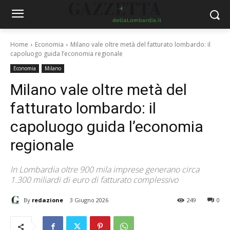
Home
Economia
Milano vale oltre metà del fatturato lombardo: il
capoluogo guida l’economia regionale
Economia
Milano
Milano vale oltre metà del
fatturato lombardo: il
capoluogo guida l’economia
regionale
In Lombardia oltre 900 mila imprese generano circa
1.300 miliardi di euro di fatturato complessivo
By
redazione
3 Giugno 2026
249
0